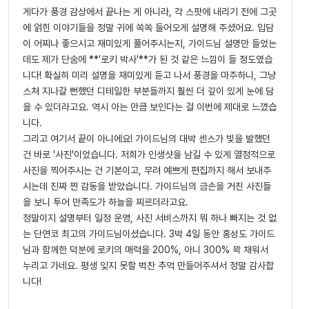
게다가 풍경 감상에서 끝나는 게 아니라, 각 스팟에 내리기 전에 그곳
에 얽힌 이야기들을 정말 귀에 쏙쏙 들어오게 설명해 주셨어요. 입담
이 어찌나 좋으시고 재미있게 풀어주시는지, 가이드님 설명만 들었는
데도 제가 단숨에 **'로키 박사'**가 된 것 같은 느낌이 들 정도였습
니다! 확실히 미리 설명을 재미있게 듣고 나서 풍경을 마주하니, 그냥
스쳐 지나갈 뻔했던 디테일한 부분들까지 훨씬 더 깊이 있게 눈에 담
을 수 있더라고요. 역시 아는 만큼 보인다는 걸 이번에 제대로 느꼈습
니다.
그리고 여기서 끝이 아니에요! 가이드님의 대박 센스가 빛을 발했던
건 바로 '사진'이었습니다. 저희가 인생샷을 남길 수 있게 열정적으로
사진을 찍어주시는 건 기본이고, 무려 예쁘게 편집까지 해서 보내주
시는데 진짜 찐 감동을 받았습니다. 가이드님의 금손을 거친 사진들
을 보니 투어 만족도가 하늘을 찌르더라고요.
정말이지 설명부터 일정 운영, 사진 서비스까지 뭐 하나 빠지는 것 없
는 단연코 최고의 가이드님이셨습니다. 3박 4일 동안 홍성도 가이드
님과 함께한 덕분에 로키의 매력을 200%, 아니 300% 꽉 채워서
누리고 가네요. 평생 잊지 못할 벅찬 추억 만들어주셔서 정말 감사합
니다!