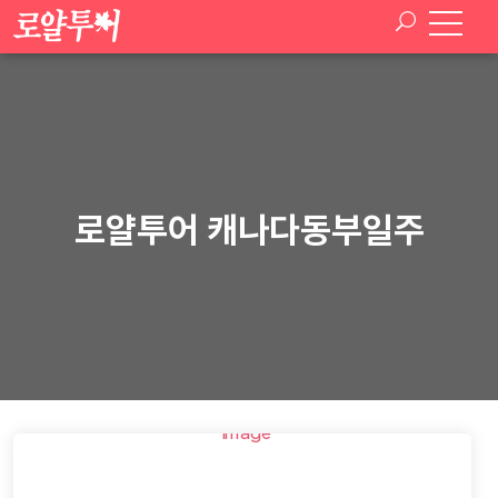
로얄투어 캐나다동부일주