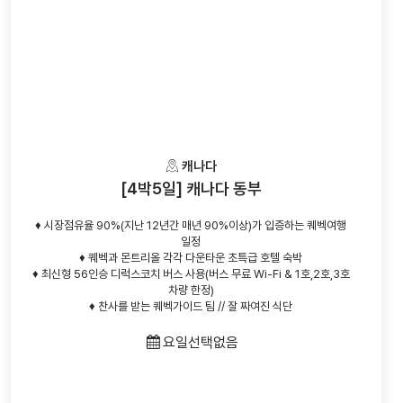
캐나다
[4박5일] 캐나다 동부
♦ 시장점유율 90%(지난 12년간 매년 90%이상)가 입증하는 퀘벡여행
일정
♦ 퀘벡과 몬트리올 각각 다운타운 초특급 호텔 숙박
♦ 최신형 56인승 디럭스코치 버스 사용(버스 무료 Wi-Fi & 1호,2호,3호
차량 한정)
♦ 찬사를 받는 퀘벡가이드 팀 // 잘 짜여진 식단
요일선택없음