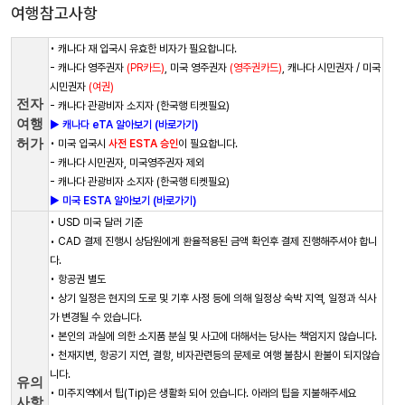
여행참고사항
• 캐나다 재 입국시 유효한 비자가 필요합니다.
- 캐나다 영주권자
(PR카드)
, 미국 영주권자
(영주권카드)
, 캐나다 시민권자 / 미국
시민권자
(여권)
전자
- 캐나다 관광비자 소지자 (한국행 티켓필요)
여행
► 캐나다 eTA 알아보기 (바로가기)
허가
• 미국 입국시
사전 ESTA 승인
이 필요합니다.
- 캐나다 시민권자, 미국영주권자 제외
- 캐나다 관광비자 소지자 (한국행 티켓필요)
► 미국 ESTA 알아보기 (바로가기)
• USD 미국 달러 기준
• CAD 결제 진행시 상담원에게 환율적용된 금액 확인후 결제 진행해주셔야 합니
다.
• 항공권 별도
• 상기 일정은 현지의 도로 및 기후 사정 등에 의해 일정상 숙박 지역, 일정과 식사
가 변경될 수 있습니다.
• 본인의 과실에 의한 소지품 분실 및 사고에 대해서는 당사는 책임지지 않습니다.
• 천재지변, 항공기 지연, 결항, 비자관련등의 문제로 여행 불참시 환불이 되지않습
니다.
유의
• 미주지역에서 팁(Tip)은 생활화 되어 있습니다. 아래의 팁을 지불해주세요
사항