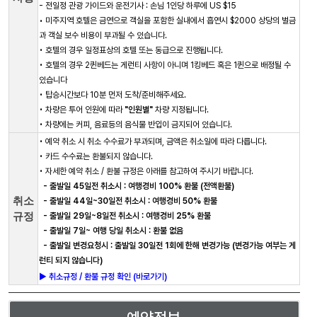
- 전일정 관광 가이드와 운전기사 : 손님 1인당 하루에 US $15
• 미주지역 호텔은 금연으로 객실을 포함한 실내에서 흡연시 $2000 상당의 벌금
과 객실 보수 비용이 부과될 수 있습니다.
• 호텔의 경우 일정표상의 호텔 또는 동급으로 진행됩니다.
• 호텔의 경우 2퀸베드는 게런티 사항이 아니며 1킹베드 혹은 1퀸으로 배정될 수
있습니다
• 탑승시간보다 10분 먼저 도착/준비해주세요.
• 차량은 투어 인원에 따라
"인원별"
차량 지정됩니다.
• 차량에는 커피, 음료등의 음식물 반입이 금지되어 있습니다.
• 예약 취소 시 취소 수수료가 부과되며, 금액은 취소일에 따라 다릅니다.
• 카드 수수료는 환불되지 않습니다.
• 자세한 예약 취소 / 환불 규정은 아래를 참고하여 주시기 바랍니다.
- 출발일 45일전 취소시 : 여행경비 100% 환불 (전액환불)
취소
- 출발일 44일~30일전 취소시 : 여행경비 50% 환불
규정
- 출발일 29일~8일전 취소시 : 여행경비 25% 환불
- 출발일 7일~ 여행 당일 취소시 : 환불 없음
- 출발일 변경요청시 : 출발일 30일전 1회에 한해 변경가능 (변경가능 여부는 게
런티 되지 않습니다)
► 취소규정 / 환불 규정 확인 (바로가기)