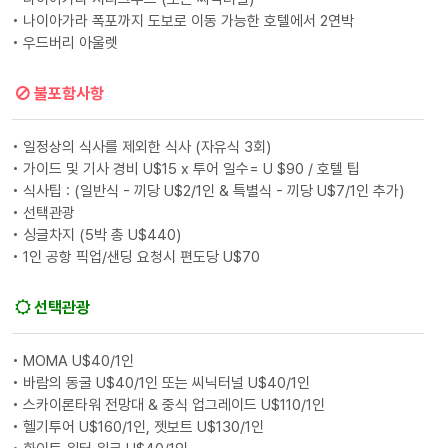
• 나이아가라 폭포까지 도보로 이동 가능한 호텔에서 2연박
• 우드버리 아울렛
불포함사항
• 일정상의 식사를 제외한 식사 (자유식 3회)
• 가이드 및 기사 경비 U$15 x 투어 일수= U $90 / 호텔 팁
• 식사팁 : (일반식 - 끼당 U$2/1인 & 특별식 - 끼당 U$7/1인 추가)
• 선택관광
• 싱글차지 (5박 총 U$440)
• 1인 공항 픽업/샌딩 요청시 편도당 U$70
선택관광
• MOMA U$40/1인
• 바람의 동굴 U$40/1인 또는 씨닉터널 U$40/1인
• 스카이론타워 전망대 & 중식 업그레이드 U$110/1인
• 헬기투어 U$160/1인, 젯보트 U$130/1인