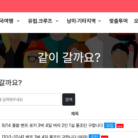
국여행
유럽.크루즈
남미·기타지역
맞춤투어
오
같이 갈까요?
 갈까요?
검색
제목
9/14 출발 밴프 로키 3박 4일 여자 2인 1실 룸조인 구합니다
모집
new
[10/1~10/4] 밴프 3박 4일 룸조인 구합니다 (여자)
모집
new