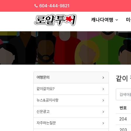
SELECT * FROM paran_board_setup WHERE board_type ='join'
604-444-9821
캐나다여행
미
같이
여행문의
같이갈까요?
뉴스&공지사항
번호
신문광고
204
자주하는질문
203