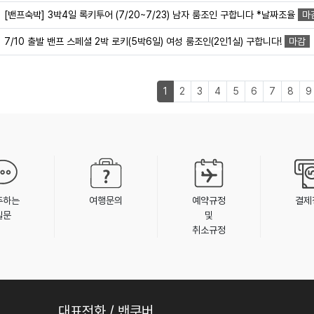
[밴프숙박] 3박4일 록키투어 (7/20~7/23) 남자 룸조인 구합니다 *날짜조율
마
7/10 출발 밴프 스페셜 2박 로키(5박6일) 여성 룸조인(2인1실) 구합니다!
마감
1
2
3
4
5
6
7
8
9
주하는
여행문의
예약규정
결제
질문
및
취소규정
대표전화 / 밴쿠버