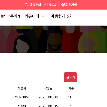
예약조회
로그인
회원가입
늘의 "록키"!
커뮤니티
여행후기
글쓰기
작성자
작성일
조회수
YURI KIM
2026-08-06
11
서정원
2026-08-05
7