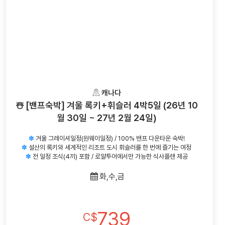
캐나다
☃️ [밴프숙박] 겨울 록키+휘슬러 4박5일 (26년 10
월 30일 ~ 27년 2월 24일)
✽
겨울 그레이셔일정(원웨이일정) / 100% 밴프 다운타운 숙박!
✽
설산의 록키와 세계적인 리조트 도시 휘슬러를 한 번에 즐기는 여정
✽
전 일정 조식(4끼) 포함 / 로얄투어에서만 가능한 식사플랜 제공
화,수,금
739
C$