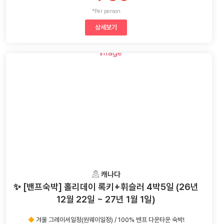
*Per person
상세보기
캐나다
✨ [밴프숙박] 홀리데이 록키+휘슬러 4박5일 (26년
12월 22일 ~ 27년 1월 1일)
◆
겨울 그레이셔일정(원웨이일정) / 100% 밴프 다운타운 숙박!