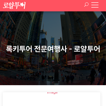
록키투어 전문여행사 - 로얄투어