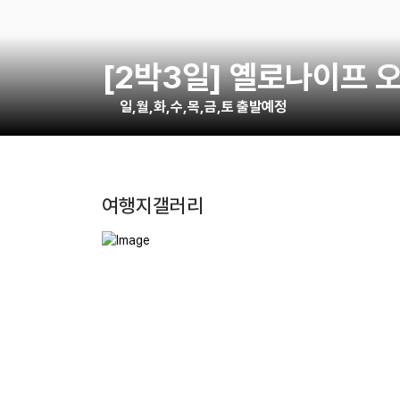
[2박3일] 옐로나이프 
일,월,화,수,목,금,토
출발예정
여행지갤러리