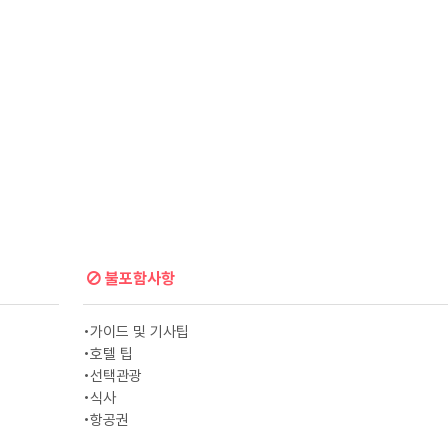
불포함사항
•가이드 및 기사팁
•호텔 팁
•선택관광
•식사
•항공권