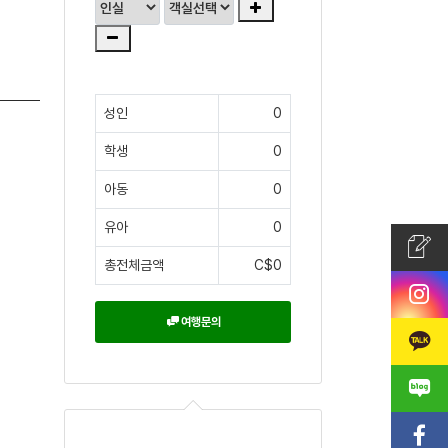
성인
0
학생
0
아동
0
유아
0
총전체금액
C$0
여행문의