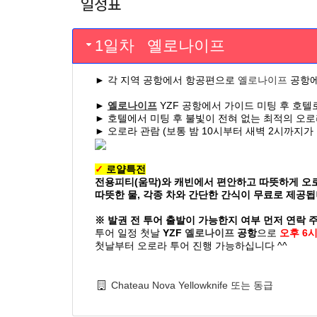
일정표
1일차 옐로나이프
►
각 지역 공항에서 항공편으로
옐로나이프
공항에
►
옐로나이프
YZF 공항에서 가이드 미팅 후 호텔
►
호텔에서 미팅 후 불빛이 전혀 없는 최적의 오로
►
오로라 관람 (보통 밤 10시부터 새벽 2시까지가
✓
로얄특전
전용피티(움막)와 캐빈에서 편안하고 따뜻하게 오로
따뜻한 물, 각종 차와 간단한 간식이 무료로 제공
※ 발권 전 투어 출발이 가능한지 여부 먼저 연락
투어 일정 첫날
YZF
옐로나이프
공항
으로
오후 6
첫날부터 오로라 투어 진행 가능하십니다 ^^
Chateau Nova Yellowknife 또는 동급