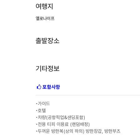
여행지
옐로나이프
출발장소
기타정보
포함사항
•가이드
•호텔
•차량(공항픽업&샌딩포함)
•전용 티피 이용료 (랜덤배정)
•두꺼운 방한복(상의 하의) 방한장갑, 방한부츠