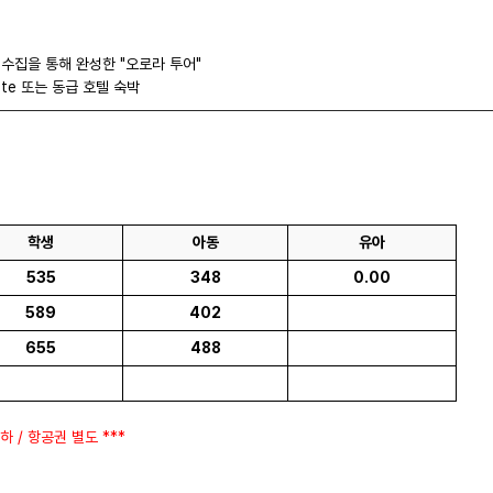
수집을 통해 완성한 "오로라 투어"
nite 또는 동급 호텔 숙박
학생
아동
유아
535
348
0.00
589
402
655
488
하 / 항공권 별도 ***