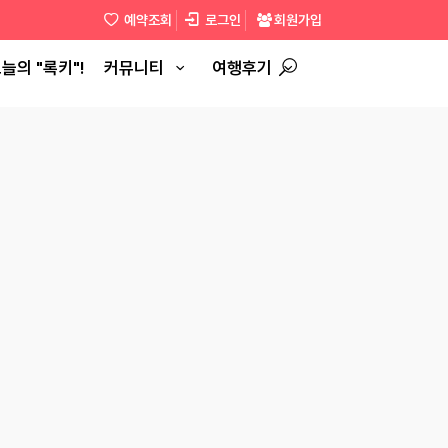
예약조회
로그인
회원가입
늘의 "록키"!
커뮤니티
여행후기